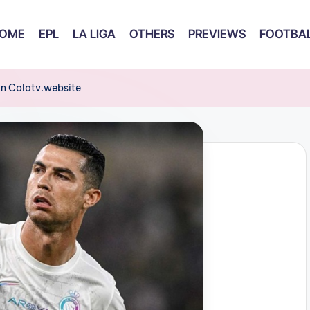
OME
EPL
LA LIGA
OTHERS
PREVIEWS
FOOTBAL
rên Colatv.website