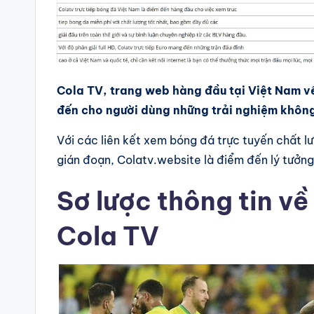
Cola TV, trang web hàng đầu tại Việt Nam 
đến cho người dùng những trải nghiệm không 
Với các liên kết xem bóng đá trực tuyến chất lư
gián đoạn, Colatv.website là điểm đến lý tưởng
Sơ lược thông tin về
Cola TV