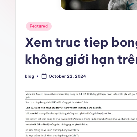
Posted
Featured
in
Xem truc tiep bon
không giới hạn tr
blog
October 22, 2024
Posted
by